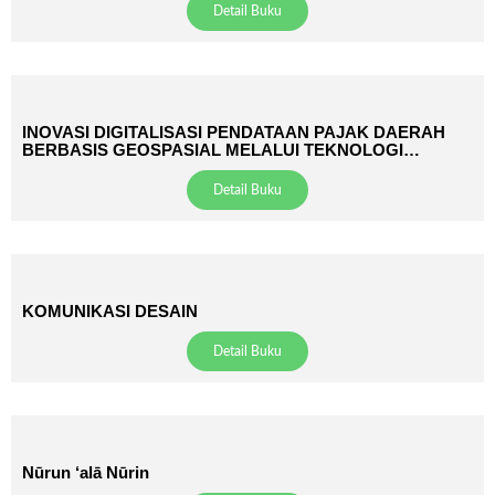
Detail Buku
INOVASI DIGITALISASI PENDATAAN PAJAK DAERAH
BERBASIS GEOSPASIAL MELALUI TEKNOLOGI
QRCODE UNTUK TRANSPARANSI, EFISIENSI, DAN
OPTIMALISASI PAD DALAM MENDUKUNG SMART CITY
Detail Buku
KOMUNIKASI DESAIN
Detail Buku
Nūrun ‘alā Nūrin