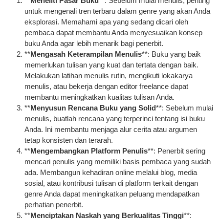
**
Meneliti Pasar Buku
**: Sebelum mulai menulis, penting
untuk mengenali tren terbaru dalam genre yang akan Anda
eksplorasi. Memahami apa yang sedang dicari oleh
pembaca dapat membantu Anda menyesuaikan konsep
buku Anda agar lebih menarik bagi penerbit.
**
Mengasah Keterampilan Menulis
**: Buku yang baik
memerlukan tulisan yang kuat dan tertata dengan baik.
Melakukan latihan menulis rutin, mengikuti lokakarya
menulis, atau bekerja dengan editor freelance dapat
membantu meningkatkan kualitas tulisan Anda.
**
Menyusun Rencana Buku yang Solid
**: Sebelum mulai
menulis, buatlah rencana yang terperinci tentang isi buku
Anda. Ini membantu menjaga alur cerita atau argumen
tetap konsisten dan terarah.
**
Mengembangkan Platform Penulis
**: Penerbit sering
mencari penulis yang memiliki basis pembaca yang sudah
ada. Membangun kehadiran online melalui blog, media
sosial, atau kontribusi tulisan di platform terkait dengan
genre Anda dapat meningkatkan peluang mendapatkan
perhatian penerbit.
**
Menciptakan Naskah yang Berkualitas Tinggi
**: